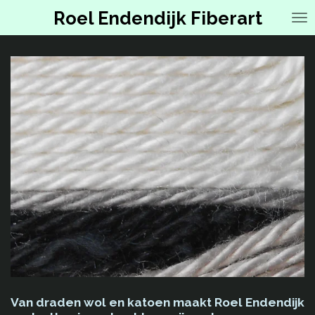
Ga
Roel Endendijk Fiberart
direct
naar
de
hoofdinhoud
Van draden wol en katoen maakt Roel Endendijk