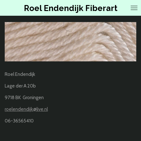
Ga
Roel Endendijk Fiberart
direct
naar
de
hoofdinhoud
Roel Endendijk
Lage der A 20b
9718 BK Groningen
roelendendijk@live.nl
06-36565410